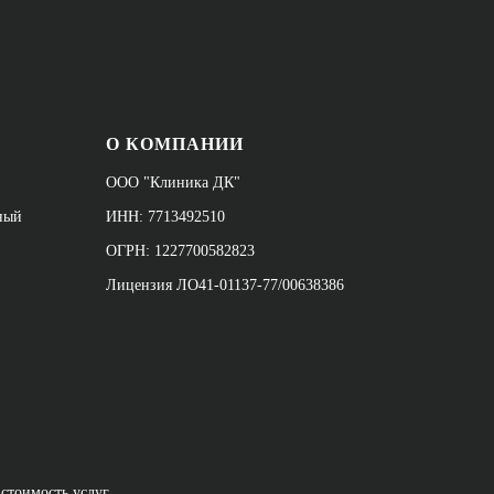
О КОМПАНИИ
ООО "Клиника ДК"
йный
ИНН: 7713492510
ОГРН: 1227700582823
Лицензия ЛО41-01137-77/00638386
стоимость услуг,