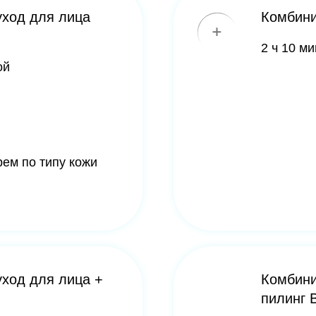
 типу кожи
ля лица +
Комбинированный а
пилинг BioRePeel
Очищение кожи пе
УЗ-скраббер
Гидропилинг
РФ-лифтинг
Микротоки
Пилинг BioRePeel