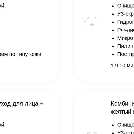
 типу кожи
Постпроцедурные с
1 ч 10 мин. - 8 000 р.
ля лица +
Комбинированный а
желтый пилинг Reti
Очищение кожи пе
УЗ-скраббер
Гидропилинг
РФ-лифтинг
Микротоки
Желтый ретиноевы
 типу кожи
1 ч 10 мин. - 11 500 р.