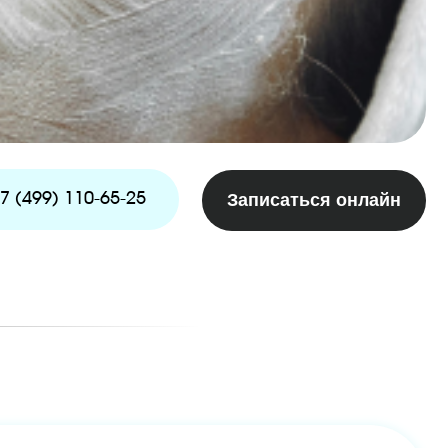
65-25
Записаться онлайн
ппаратный уход + ФДТ