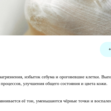
+7 (499) 110-
ения, избыток себума и ороговевшие клетки. Выполняется меха
сов, улучшения общего состояния и цвета кожи.
ается её тон, уменьшаются чёрные точки и воспаления. Регуля
торые быстро проходят.