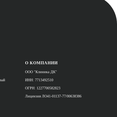
О КОМПАНИИ
ООО "Клиника ДК"
йный
ИНН: 7713492510
ОГРН: 1227700582823
Лицензия ЛО41-01137-77/00638386