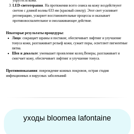
упругость кожи.
LED-светотерапия
. На протяжении всего сеанса на кожу воздействуют
уходы bloomea lafontaine
светом с длиной волны 633 нм (красный спектр). Этот свет усиливает
регенерацию, ускоряет восстановительные процессы и оказывает
противовоспалительное и омолаживающее действие.
Некоторые результаты процедуры:
Лицо
: сокращает шрамы и постакне, обеспечивает лифтинг и улучшение
тонуса кожи, разглаживает рельеф кожи, сужает поры, осветляет пигментные
пятна.
Шея и декольте
: уменьшает проявление колец Венеры, разглаживает и
смягчает кожу, обеспечивает лифтинг и улучшение тонуса.
Противопоказания
: повреждение кожных покровов, острая стадия
инфекционных и вирусных заболеваний