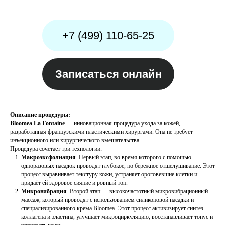
Описание процедуры:
Bloomea La Fontaine
— инновационная процедура ухода за кожей,
разработанная французскими пластическими хирургами. Она не требует
инъекционного или хирургического вмешательства.
Процедура сочетает три технологии:
Макроэксфолиация
. Первый этап, во время которого с помощью
одноразовых насадок проводят глубокое, но бережное отшелушивание. Этот
процесс выравнивает текстуру кожи, устраняет ороговевшие клетки и
придаёт ей здоровое сияние и ровный тон.
Микровибрация
. Второй этап — высокочастотный микровибрационный
массаж, который проводят с использованием силиконовой насадки и
специализированного крема Bloomea. Этот процесс активизирует синтез
коллагена и эластина, улучшает микроциркуляцию, восстанавливает тонус и